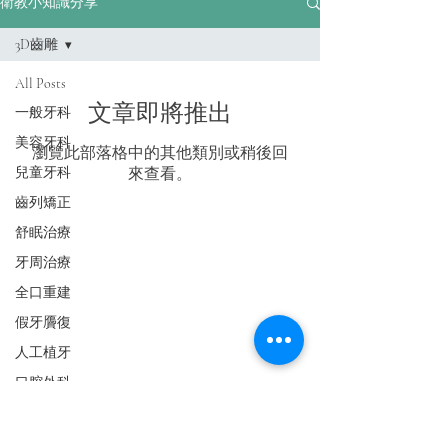
衛教小知識分享
3D齒雕
All Posts
文章即將推出
一般牙科
美容牙科
瀏覽此部落格中的其他類別或稍後回
兒童牙科
來查看。
齒列矯正
舒眠治療
專科治療項目
牙周治療
人工植牙
美白牙科
兒童牙科
全口重建
顯微根管
牙周治療
舒眠治療
假牙贗復
齒列矯正
假牙贗復
口腔外科
人工植牙
​雷射治療
​全口重建
一般牙科
口腔外科
顯微根管
3D齒雕