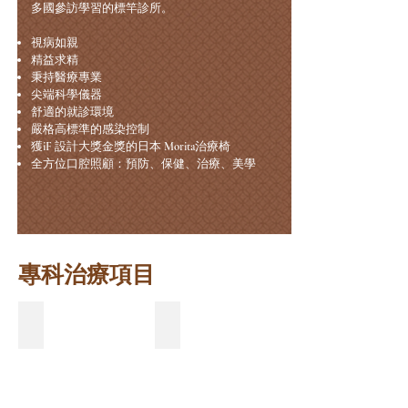
多國參訪學習的標竿診所。
視病如親
精益求精
​秉持醫療專業
尖端科學儀器
舒適的就診環境
嚴格高標準的感染控制
獲iF 設計大獎金獎的日本 Morita治療椅
全方位口腔照顧：預防、保健、治療、美學
​專科治療項目
人工植牙
顯微根管
缺
Describe
牙
your
不
image
只